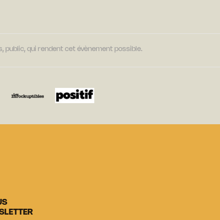
, public, qui rendent cet évènement possible.
US
SLETTER