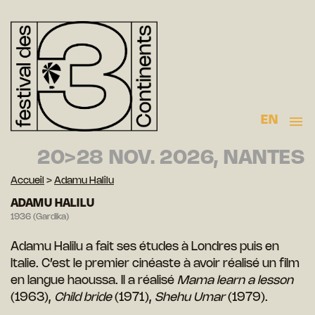
EN
20>28 NOV. 2026, NANTES
Accueil
>
Adamu Halilu
ADAMU HALILU
1936 (Gardika)
Adamu Halilu a fait ses études à Londres puis en
Italie. C’est le premier cinéaste à avoir réalisé un film
en langue haoussa. Il a réalisé
Mama learn a lesson
(1963),
Child bride
(1971),
Shehu Umar
(1979).