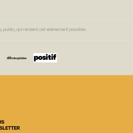
, public, qui rendent cet évènement possible.
US
SLETTER