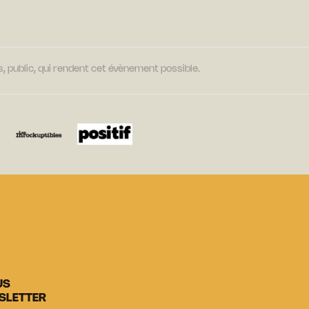
, public, qui rendent cet évènement possible.
US
SLETTER