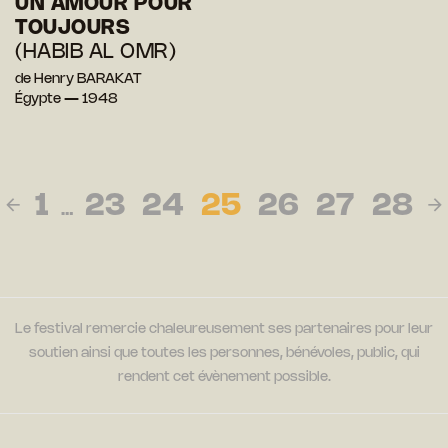
UN AMOUR POUR
TOUJOURS
(HABIB AL OMR)
de Henry BARAKAT
Égypte — 1948
1
23
24
25
26
27
28
…
Le festival remercie chaleureusement ses partenaires pour leur
soutien ainsi que toutes les personnes, bénévoles, public, qui
rendent cet évènement possible.