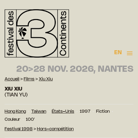
EN
20>28 NOV. 2026, NANTES
Accueil
>
Films
>
Xiu Xiu
XIU XIU
(TIAN YU)
Hong Kong
Taïwan
États-Unis
1997
Fiction
Couleur
100′
Festival 1998
>
Hors-compétition