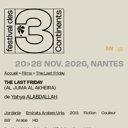
EN
20>28 NOV. 2026, NANTES
Accueil
>
Films
>
The Last Friday
THE LAST FRIDAY
(AL JUMA AL AKHEIRA)
de
Yahya ALABDALLAH
Jordanie
Emirats Arabes Unis
2011
Fiction
Couleur
88′
Arabe
HD