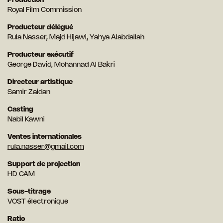
Production
Royal Film Commission
Producteur délégué
Rula Nasser, Majd Hijawi, Yahya Alabdallah
Producteur exécutif
George David, Mohannad Al Bakri
Directeur artistique
Samir Zaidan
Casting
Nabil Kawni
Ventes internationales
rula.nasser@gmail.com
Support de projection
HD CAM
Sous-titrage
VOST électronique
Ratio