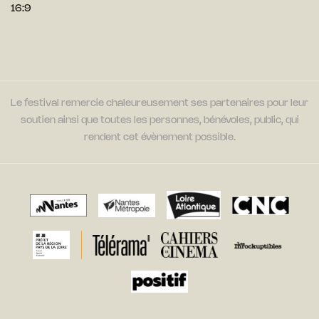
16:9
Le festival remercie chaleureusement ses partenaires pour leur
soutien ainsi que toutes les personnes, bénévoles, public, qui
rendent cet évènement possible.