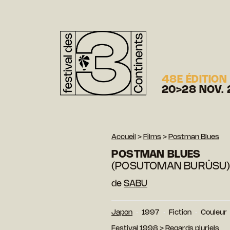
48E ÉDITION
20>28 NOV. 
Accueil
>
Films
>
Postman Blues
POSTMAN BLUES
(POSUTOMAN BURÛSU
de
SABU
Japon
1997
Fiction
Couleur
Festival 1998
>
Regards pluriels