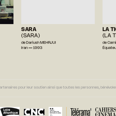
SARA
LA T
(SARA)
(LA 
de Dariush MEHRJUI
de Cam
Iran — 1993
Équate
tenaires pour leur soutien ainsi que toutes les personnes, bénévoles