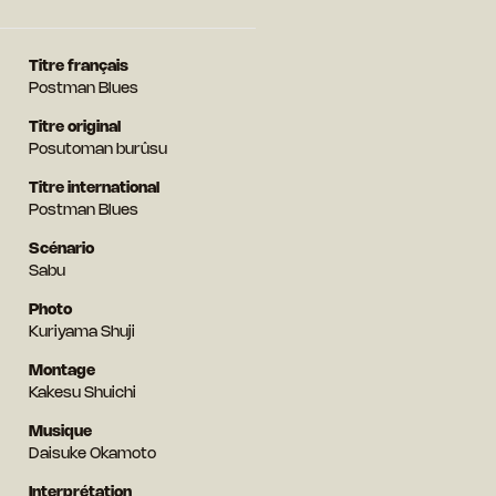
Titre français
Postman Blues
Titre original
Posutoman burûsu
Titre international
Postman Blues
Scénario
Sabu
Photo
Kuriyama Shuji
Montage
Kakesu Shuichi
Musique
Daisuke Okamoto
Interprétation