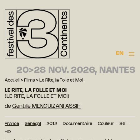
EN
20>28 NOV. 2026, NANTES
Accueil
>
Films
>
Le Rite, la Folle et Moi
LE RITE, LA FOLLE ET MOI
(LE RITE, LA FOLLE ET MOI)
de
Gentille MENGUIZANI ASSIH
France
Sénégal
2012
Documentaire
Couleur
86′
HD