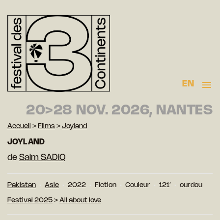
EN
20>28 NOV. 2026, NANTES
Accueil
>
Films
>
Joyland
JOYLAND
de
Saim SADIQ
Pakistan
Asie
2022
Fiction
Couleur
121′
ourdou
Festival 2025
>
All about love