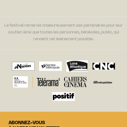
Le festival remercie chaleureusement ses partenaires pour leur
soutien ainsi que toutes les personnes, bénévoles, public, qui
rendent cet évènement possible.
ABONNEZ-VOUS