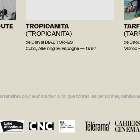
OUTE
TROPICANITA
TARF
(TROPICANITA)
(TAR
de Daniel DÍAZ TORRES
de Dao
Cuba, Allemagne, Espagne — 1997
Maroc 
tenaires pour leur soutien ainsi que toutes les personnes, bénévoles