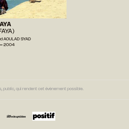
AYA
FAYA)
ud AOULAD SYAD
— 2004
, public, qui rendent cet évènement possible.