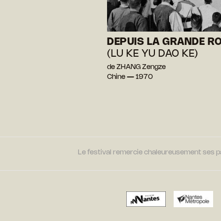
DEPUIS LA GRANDE R
(LU KE YU DAO KE)
de ZHANG Zengze
Chine — 1970
Le festival remercie chaleureusement ses par