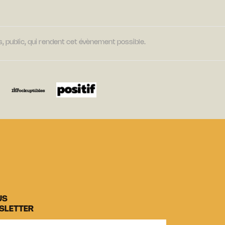
, public, qui rendent cet évènement possible.
US
SLETTER