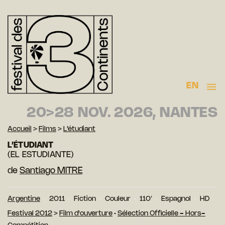
EN
20>28 NOV. 2026, NANTES
Accueil
>
Films
>
L’étudiant
L’ÉTUDIANT
(EL ESTUDIANTE)
de
Santiago MITRE
Argentine
2011
Fiction
Couleur
110′
Espagnol
HD
Festival 2012
>
Film d'ouverture
•
Sélection Officielle - Hors-