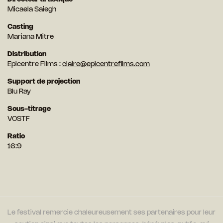
Micaela Saiegh
Casting
Mariana Mitre
Distribution
Epicentre Films :
claire@epicentrefilms.com
Support de projection
Blu Ray
Sous-titrage
VOSTF
Ratio
16:9
Le festival remercie chaleureusement ses partenaires pour leur