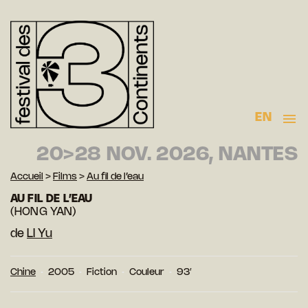
EN
20>28 NOV. 2026, NANTES
Accueil
>
Films
>
Au fil de l’eau
AU FIL DE L’EAU
(HONG YAN)
de
LI Yu
Chine
2005
Fiction
Couleur
93′