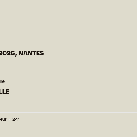
2026, NANTES
lle
LLE
leur
24′