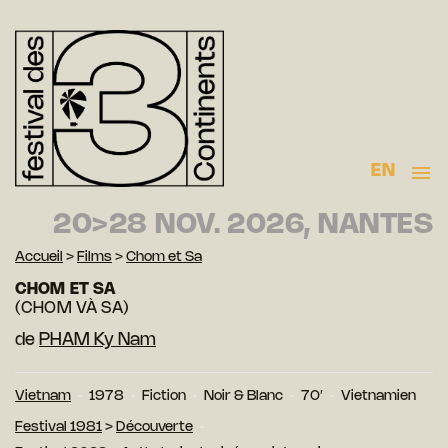
EN
20>28 NOV. 2026, NANTES
Accueil
>
Films
>
Chom et Sa
CHOM ET SA
(CHOM VÀ SA)
de
PHAM Ky Nam
Vietnam
1978
Fiction
Noir & Blanc
70′
Vietnamien
Festival 1981
>
Découverte