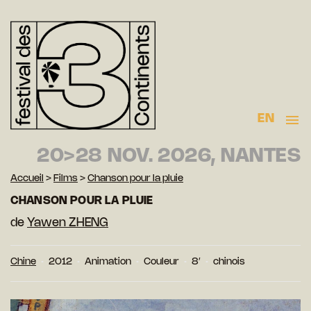
EN
20>28 NOV. 2026, NANTES
Accueil
>
Films
>
Chanson pour la pluie
CHANSON POUR LA PLUIE
de
Yawen ZHENG
Chine
2012
Animation
Couleur
8′
chinois