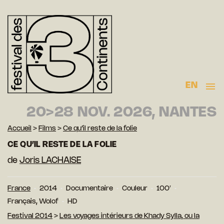
EN
20>28 NOV. 2026, NANTES
Accueil
>
Films
>
Ce qu’il reste de la folie
CE QU’IL RESTE DE LA FOLIE
de
Joris LACHAISE
France
2014
Documentaire
Couleur
100′
Français, Wolof
HD
Festival 2014
>
Les voyages intérieurs de Khady Sylla, ou la