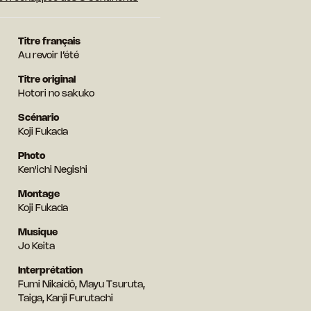
Titre français
Au revoir l’été
Titre original
Hotori no sakuko
Scénario
Koji Fukada
Photo
Ken'ichi Negishi
Montage
Koji Fukada
Musique
Jo Keita
Interprétation
Fumi Nikaidô, Mayu Tsuruta,
Taiga, Kanji Furutachi