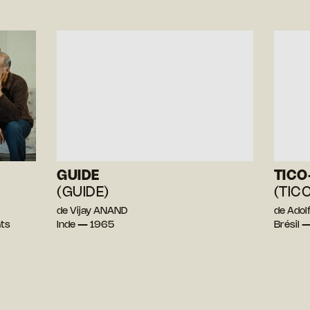
GUIDE
TICO
(GUIDE)
(TIC
de Vijay ANAND
de Adol
ats
Inde — 1965
Brésil 