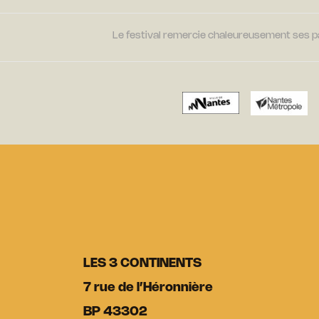
Le festival remercie chaleureusement ses par
LES 3 CONTINENTS
7 rue de l’Héronnière
BP 43302