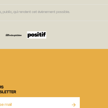
, public, qui rendent cet évènement possible.
US
SLETTER