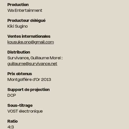
Production
Wa Entertainment
Producteur délégué
Kiki Sugino
Ventes internationales
kousuke.ono@gmail.com
Distribution
Survivance, Guillaume Morel :
guillaume@survivance.net
Prix obtenus
Montgolfière d’Or 2013
Support de projection
DCP
Sous-titrage
VOST électronique
Ratio
4:3