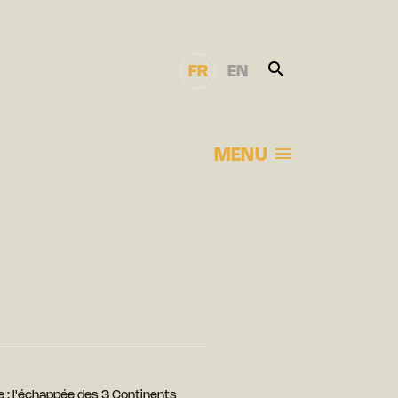
FR
EN
MENU
 : l'échappée des 3 Continents