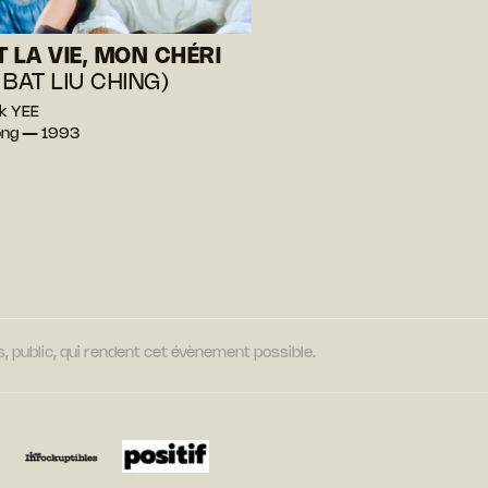
T LA VIE, MON CHÉRI
 BAT LIU CHING)
k YEE
ong — 1993
, public, qui rendent cet évènement possible.