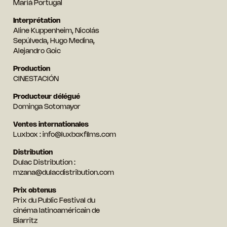
Mariá Portugal
Interprétation
Aline Kuppenheim, Nicolás
Sepúlveda, Hugo Medina,
Alejandro Goic
Production
CINESTACIÓN
Producteur délégué
Dominga Sotomayor
Ventes internationales
Luxbox : info@luxboxfilms.com
Distribution
Dulac Distribution :
mzana@dulacdistribution.com
Prix obtenus
Prix du Public Festival du
cinéma latinoaméricain de
Biarritz