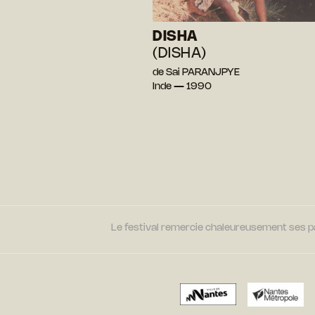
DISHA
(DISHA)
de Sai PARANJPYE
Inde — 1990
Le festival remercie chaleureusement ses par