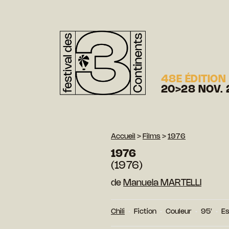
48E ÉDITION
20>28 NOV. 
Accueil
>
Films
>
1976
1976
(1976)
de
Manuela MARTELLI
Chili
Fiction
Couleur
95′
Es