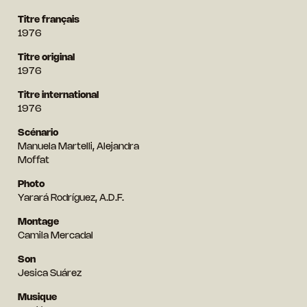
Titre français
1976
Titre original
1976
Titre international
1976
Scénario
Manuela Martelli, Alejandra
Moffat
Photo
Yarará Rodríguez, A.D.F.
Montage
Camila Mercadal
Son
Jesica Suárez
Musique