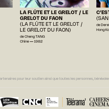
LA FLÛTE ET LE GRELOT / LE
C’ES
GRELOT DU FAON
(SAN
(LA FLÛTE ET LE GRELOT /
de Dere
LE GRELOT DU FAON)
Hong K
de Cheng TANG
Chine — 1982
tenaires pour leur soutien ainsi que toutes les personnes, bénévoles