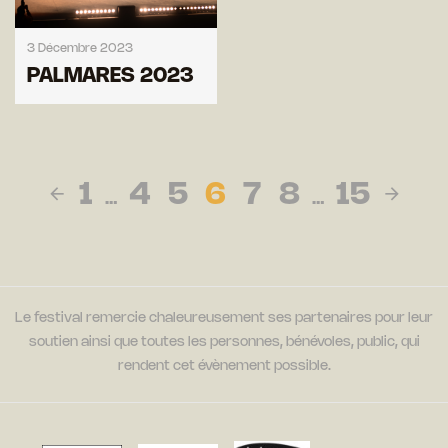
3 Décembre 2023
PALMARES 2023
1
4
5
6
7
8
15
…
…
Le festival remercie chaleureusement ses partenaires pour leur
soutien ainsi que toutes les personnes, bénévoles, public, qui
rendent cet évènement possible.