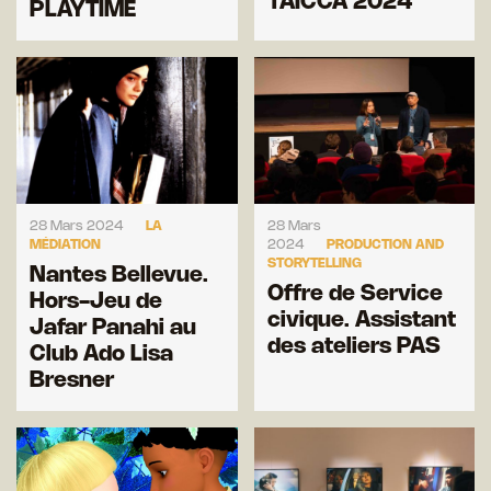
TAICCA 2024
PLAYTIME
28 Mars 2024
LA
28 Mars
MÉDIATION
2024
PRODUCTION AND
STORYTELLING
Nantes Bellevue.
Offre de Service
Hors-Jeu de
civique. Assistant
Jafar Panahi au
des ateliers PAS
Club Ado Lisa
Bresner