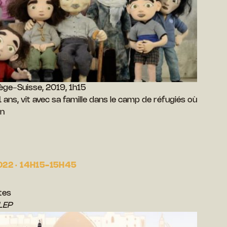
ge-Suisse, 2019, 1h15
1 ans, vit avec sa famille dans le camp de réfugiés où
an
22 · 14H15-15H45
tes
LEP