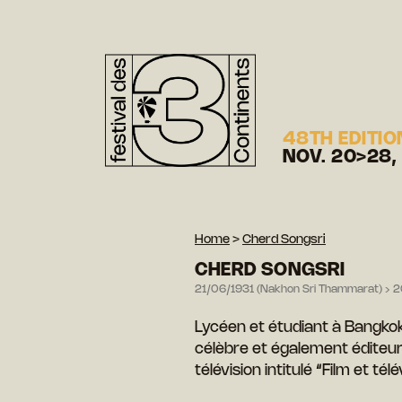
48TH EDITIO
NOV. 20>28,
Home
>
Cherd Songsri
CHERD SONGSRI
21/06/1931 (Nakhon Sri Thammarat) › 
Lycéen et étudiant à Bangkok.
célèbre et également éditeu
télévision intitulé “Film et tél