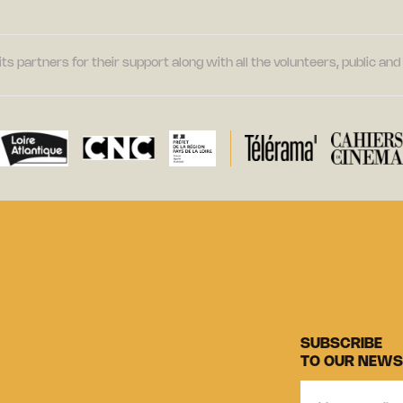
its partners for their support along with all the volunteers, public a
SUBSCRIBE
TO OUR NEWS