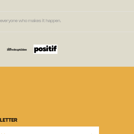
nd everyone who makes it happen.
LETTER