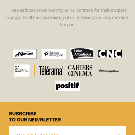
The Festival thanks warmly all its partners for their support
along with all the volunteers, public and everyone who makes it
happen.
SUBSCRIBE
TO OUR NEWSLETTER