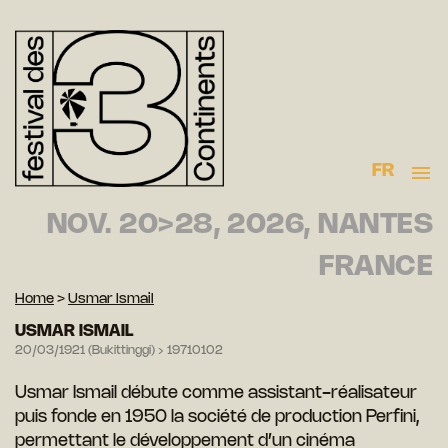
FR
NOV. 20>28, 2026, NANTES
FRANCE
Home
>
Usmar Ismail
USMAR ISMAIL
20/03/1921 (Bukittinggi) › 19710102
Usmar Ismail débute comme assistant-réalisateur
puis fonde en 1950 la société de production Perfini,
permettant le développement d’un cinéma