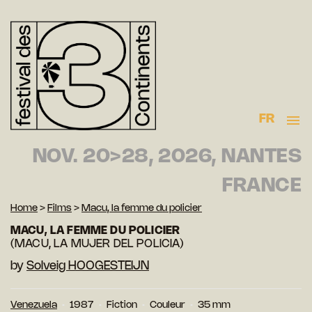
FR
NOV. 20>28, 2026, NANTES
FRANCE
Home
>
Films
>
Macu, la femme du policier
MACU, LA FEMME DU POLICIER
(MACU, LA MUJER DEL POLICIA)
by
Solveig HOOGESTEIJN
Venezuela
1987
Fiction
Couleur
35 mm