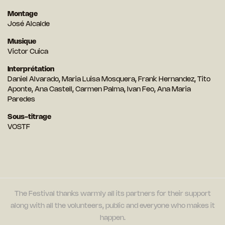
Montage
José Alcalde
Musique
Victor Cuica
Interprétation
Daniel Alvarado, Maria Luisa Mosquera, Frank Hernandez, Tito
Aponte, Ana Castell, Carmen Palma, Ivan Feo, Ana Maria
Paredes
Sous-titrage
VOSTF
The Festival thanks warmly all its partners for their support
along with all the volunteers, public and everyone who makes it
happen.