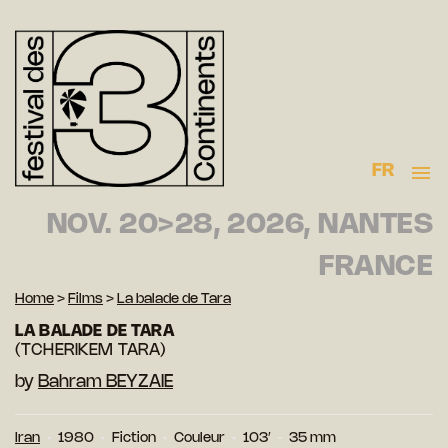
FR
NOV. 20>28, 2026, NANTES
FRANCE
Home
>
Films
>
La balade de Tara
LA BALADE DE TARA
(TCHERIKEM TARA)
by
Bahram BEYZAIE
Iran
1980
Fiction
Couleur
103′
35 mm