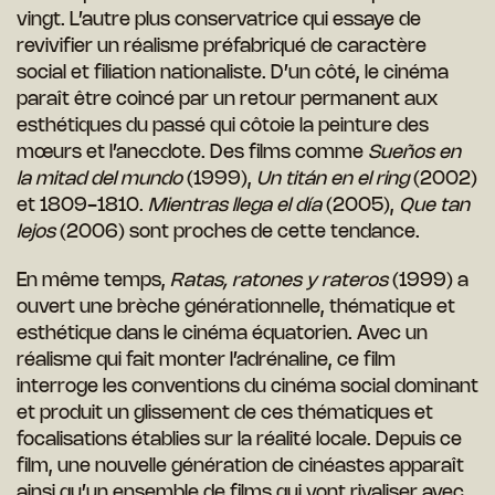
vingt. L’autre plus conservatrice qui essaye de
revivifier un réalisme préfabriqué de caractère
social et filiation nationaliste. D’un côté, le cinéma
paraît être coincé par un retour permanent aux
esthétiques du passé qui côtoie la peinture des
mœurs et l’anecdote. Des films comme
Sueños en
la mitad del mundo
(1999),
Un titán en el ring
(2002)
et 1809-1810.
Mientras llega el día
(2005),
Que tan
lejos
(2006) sont proches de cette tendance.
En même temps,
Ratas, ratones y rateros
(1999) a
ouvert une brèche générationnelle, thématique et
esthétique dans le cinéma équatorien. Avec un
réalisme qui fait monter l’adrénaline, ce film
interroge les conventions du cinéma social dominant
et produit un glissement de ces thématiques et
focalisations établies sur la réalité locale. Depuis ce
film, une nouvelle génération de cinéastes apparaît
ainsi qu’un ensemble de films qui vont rivaliser avec