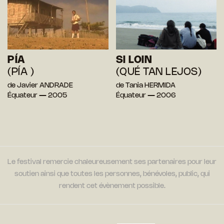
PÍA
SI LOIN
(PÍA )
(QUÉ TAN LEJOS)
de Javier ANDRADE
de Tania HERMIDA
Équateur — 2005
Équateur — 2006
Le festival remercie chaleureusement ses partenaires pour leur
soutien ainsi que toutes les personnes, bénévoles, public, qui
rendent cet évènement possible.