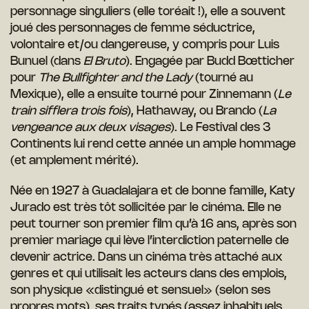
personnage singuliers (elle toréait !), elle a souvent
joué des personnages de femme séductrice,
volontaire et/ou dangereuse, y compris pour Luis
Bunuel (dans
El Bruto
). Engagée par Budd Bœtticher
pour
The Bullfighter and the Lady
(tourné au
Mexique), elle a ensuite tourné pour Zinnemann (
Le
train sifflera trois fois
), Hathaway, ou Brando (
La
vengeance aux deux visages
). Le Festival des 3
Continents lui rend cette année un ample hommage
(et amplement mérité).
Née en 1927 à Guadalajara et de bonne famille, Katy
Jurado est très tôt sollicitée par le cinéma. Elle ne
peut tourner son premier film qu’à 16 ans, après son
premier mariage qui lève l’interdiction paternelle de
devenir actrice. Dans un cinéma très attaché aux
genres et qui utilisait les acteurs dans des emplois,
son physique «distingué et sensuel» (selon ses
propres mots), ses traits typés (assez inhabituels