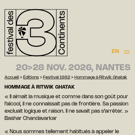
EN
20>28 NOV. 2026, NANTES
Accueil
>
Éditions
>
Festival 1982
>
Hommage à Ritwik Ghatak
HOMMAGE À RITWIK GHATAK
« Il aimait la musique et comme dans son goût pour
l’alcool, il ne connaissait pas de frontière. Sa passion
excluait logique et raison. Il ne savait pas s’arrêter. »
Bashar Chandavarkar
« Nous sommes tellement habitués à appeler le