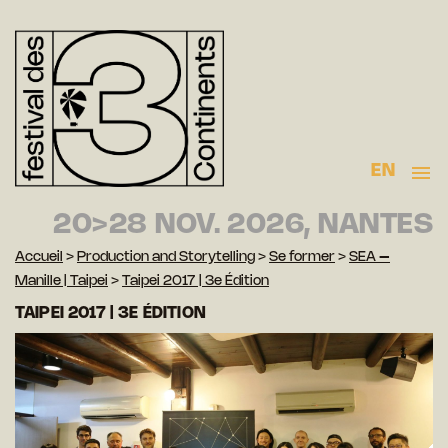
EN
20>28 NOV. 2026, NANTES
Accueil
>
Production and Storytelling
>
Se former
>
SEA –
Manille | Taipei
>
Taipei 2017 | 3e Édition
TAIPEI 2017 | 3E ÉDITION