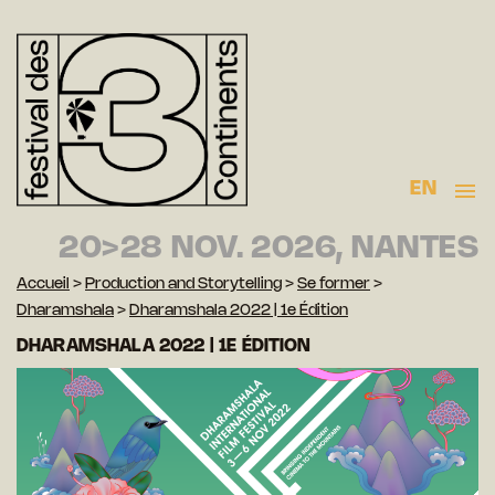
EN
20>28 NOV. 2026, NANTES
Accueil
>
Production and Storytelling
>
Se former
>
Dharamshala
>
Dharamshala 2022 | 1e Édition
DHARAMSHALA 2022 | 1E ÉDITION