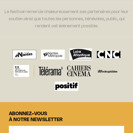
Le festival remercie chaleureusement ses partenaires pour leur
soutien ainsi que toutes les personnes, bénévoles, public, qui
rendent cet évènement possible.
ABONNEZ-VOUS
À NOTRE NEWSLETTER