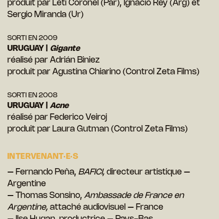
produit par Leti Coronel (Par), Ignacio Rey (Arg) et
Sergio Miranda (Ur)
SORTI EN 2009
URUGUAY |
G
igante
réalisé par Adrián Biniez
produit par Agustina Chiarino (Control Zeta Films)
SORTI EN 2008
URUGUAY |
A
cne
réalisé par Federico Veiroj
produit par Laura Gutman (Control Zeta Films)
INTERVENANT·E·S
– Fernando Peña,
BAFICI,
directeur artistique –
Argentine
– Thomas Sonsino,
Ambassade de France en
Argentine,
attaché audiovisuel – France