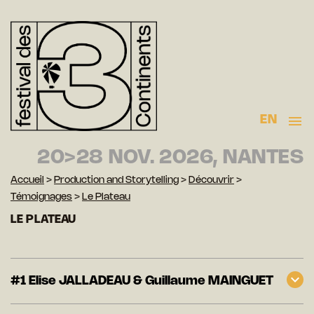
EN
20>28 NOV. 2026, NANTES
Accueil
>
Production and Storytelling
>
Découvrir
>
Témoignages
>
Le Plateau
LE PLATEAU
#1 Elise JALLADEAU & Guillaume MAINGUET