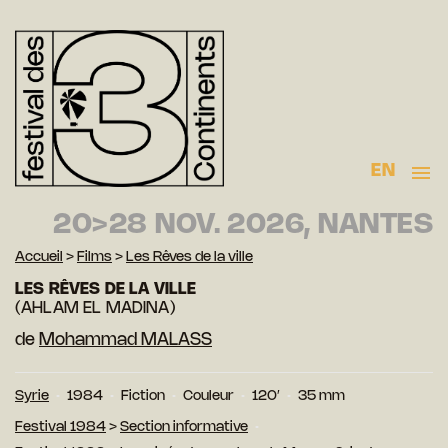
EN
20>28 NOV. 2026, NANTES
Accueil
>
Films
>
Les Rêves de la ville
LES RÊVES DE LA VILLE
(AHLAM EL MADINA)
de
Mohammad MALASS
Syrie
1984
Fiction
Couleur
120′
35 mm
Festival 1984
>
Section informative