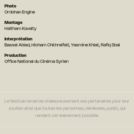
Photo
Ordohan Engine
Montage
Haïtham Kovalty
Interprétation
Bassel Abiad, Hicham Chkhreifati, Yasmine Khlat, Rafiq Sbai
Production
Office National du Cinéma Syrien
Le festival remercie chaleureusement ses partenaires pour leur
soutien ainsi que toutes les personnes, bénévoles, public, qui
rendent cet évènement possible.