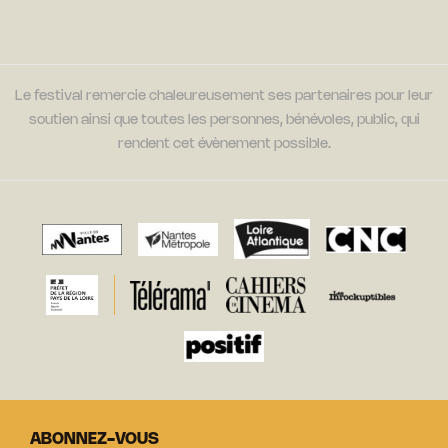
Le festival remercie chaleureusement ses partenaires pour leur
soutien ainsi que toutes les personnes, bénévoles, public, qui
rendent cet évènement possible.
ABONNEZ-VOUS