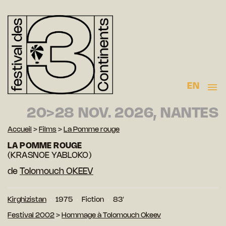
EN
20>28 NOV. 2026, NANTES
Accueil
>
Films
>
La Pomme rouge
LA POMME ROUGE
(KRASNOE YABLOKO)
de
Tolomouch OKEEV
Kirghizistan
1975
Fiction
83′
Festival 2002
>
Hommage à Tolomouch Okeev